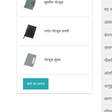
चुंबकीय नोटबुक
मद स
आका
जर्नल नोटबुक डायरी
बंधन
सामग
नोटबुक चुंबक
भीतरी
आंतर
सभी नए उत्पाद
अनुक
कागज
फीता