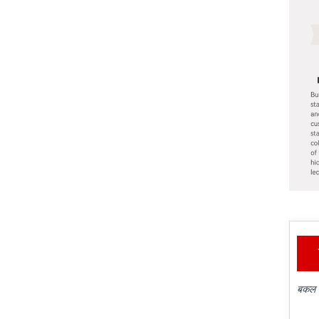
बकल क