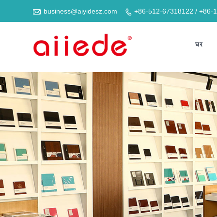

business@aiyidesz.com
+86-512-67318122 / +86-

घर