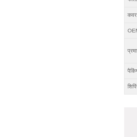
कवर 
OEM/
प्रम
पैकिं
शिपि