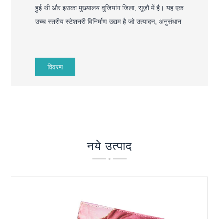
हुई थी और इसका मुख्यालय वुजियांग जिला, सूज़ौ में है। यह एक
उच्च स्तरीय स्टेशनरी विनिर्माण उद्यम है जो उत्पादन, अनुसंधान
एवं विकास और बिक्री को एकीकृत करता है। कंपनी उत्पादन में
माहिर है
व्यवसाय नोटबुक
विवरण
, प्लानर, लूज़-लीफ़ बाइंडर्स, फ़ोल्डर्स, चमड़े का सामान, पेपर
बैग, उपहार बॉक्स सेट और अन्य उत्पाद लाइनें। पारंपरिक
लेखन अनुभवों को आधुनिक डिजाइन सौंदर्यशास्त्र के साथ
एकीकृत करने के लिए प्रतिबद्ध, यह वैश्विक उपयोगकर्ताओं को
पेपर स्टेशनरी उत्पाद प्रदान करता है जो व्यावहारिक मूल्य और
नये उत्पाद
कलात्मक सुंदरता को जोड़ते हैं।