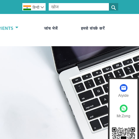

हिन्दी

PIENTS
जांच भेजें
हमसे संपर्क करें
Aiyide
Mr.Zong