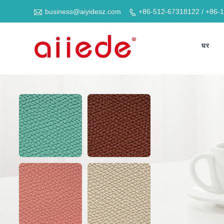

business@aiyidesz.com
+86-512-67318122 / +86-

घर