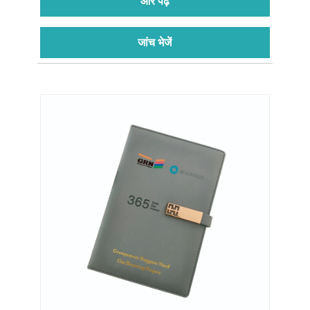
और पढ़ें
जांच भेजें