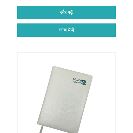
और पढ़ें
जांच भेजें