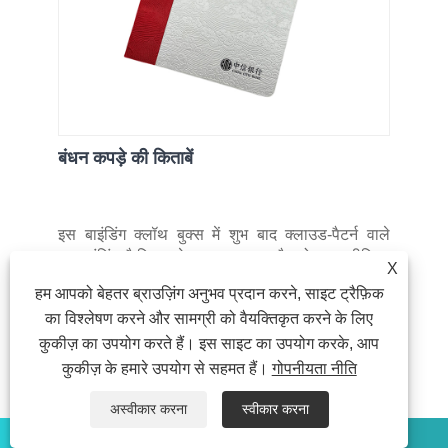
बंधन कपड़े की किताबें
इस बाइंडिंग क्लॉथ बुक्स में शुभ बाद क्लाउड-पैटर्न वाले
बुकबाइंडिंग फैब्रिक से बना एक कवर है, जो एक प्रीमियम
X
बनावट और ओरिएंटल चार्म को बाहर निकालता है। साइड
हम आपको बेहतर ब्राउज़िंग अनुभव प्रदान करने, साइट ट्रैफ़िक
किनारों को विविध रंगों में आते हैं (लाल, नारंगी, नीला, आदि),
का विश्लेषण करने और सामग्री को वैयक्तिकृत करने के लिए
व्यावसायिक परिदृश्यों में जीवंतता जोड़ते हैं। इस उत्पाद की
कुकीज़ का उपयोग करते हैं। इस साइट का उपयोग करके, आप
आंतरिक रिफिल बदली हुई है और कई भाषा विकल्पों में
उपलब्ध है: स्पेनिश, अंग्रेजी, पुर्तगाली, रूसी, इतालवी और
कुकीज़ के हमारे उपयोग से सहमत हैं।
गोपनीयता नीति
अरबी।
अस्वीकार करना
स्वीकार करना
और पढ़ें
WHATSAPP
ईमेल