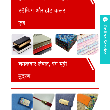
स्टैम्पिंग और हॉट कलर
एज
Online Service
चमकदार लेबल, रंग यूवी
मुद्रण