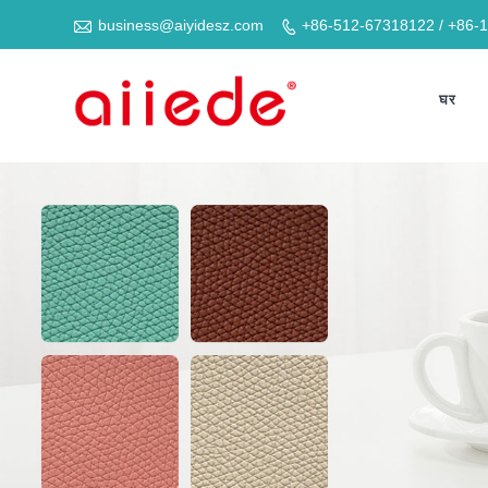

business@aiyidesz.com
+86-512-67318122 / +86-

घर