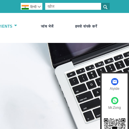

हिन्दी

PIENTS
जांच भेजें
हमसे संपर्क करें
Aiyide
Mr.Zong