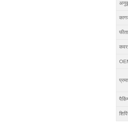
अनुक
कागज
फीता
कवर 
OEM/
प्रम
पैकिं
शिपि