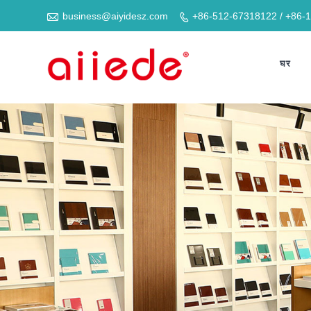

business@aiyidesz.com
+86-512-67318122 / +86-

घर