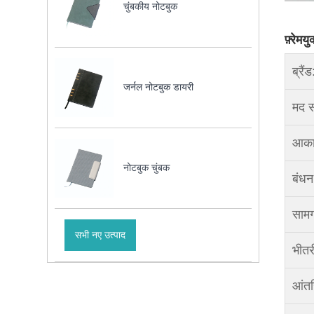
चुंबकीय नोटबुक
फ़्रेम
ब्रैंड
जर्नल नोटबुक डायरी
मद स
आका
नोटबुक चुंबक
बंधन
सामग
सभी नए उत्पाद
भीतरी
आंतर