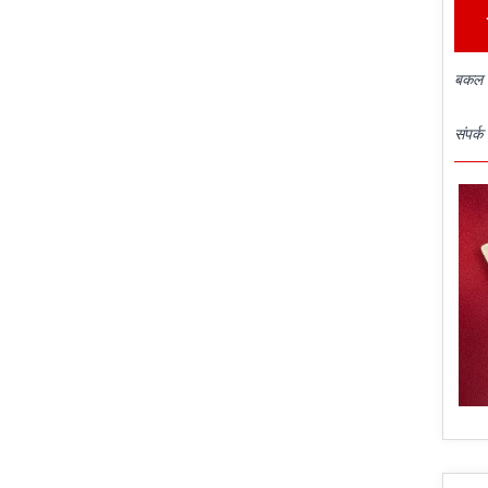
बकल क
संपर्क 