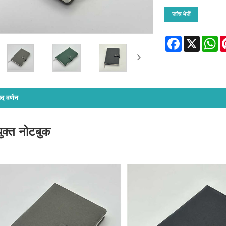
जांच भेजें
Facebook
X
Wh
ाद वर्णन
मयुक्त नोटबुक