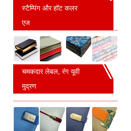
स्टैम्पिंग और हॉट कलर
एज
चमकदार लेबल, रंग यूवी
मुद्रण