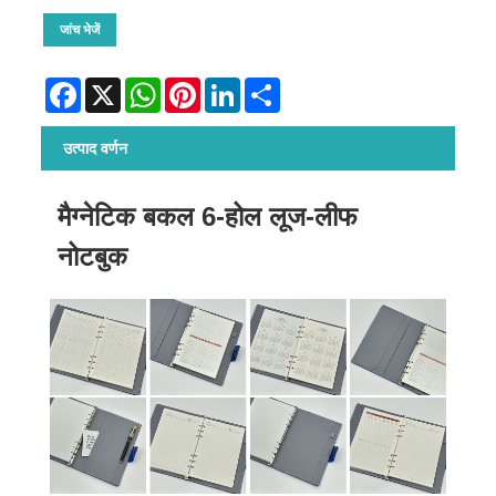
जांच भेजें
Facebook
X
WhatsApp
Pinterest
LinkedIn
Share
उत्पाद वर्णन
मैग्नेटिक बकल 6-होल लूज-लीफ
नोटबुक