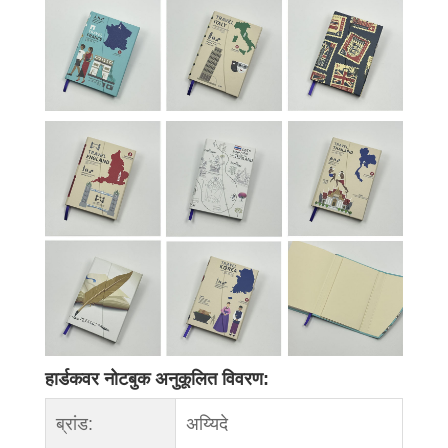
हार्डकवर नोटबुक अनुकूलित विवरण:
ब्रांड:
अय्यिदे