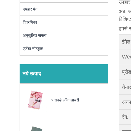
उपहार 
उपहार पेन
अब, अप
विशिष्
विवरणिका
हमसे सं
अनुकूलित मामला
ईमेल
एजेंडा नोटबुक
Wec
प्रो
नये उत्पाद
तैया
पासवर्ड लॉक डायरी
अनफ
रंग: