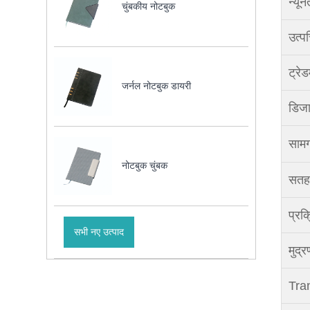
न्यू
चुंबकीय नोटबुक
उत्पत
ट्रेड
जर्नल नोटबुक डायरी
डिजा
सामग
नोटबुक चुंबक
सतह
प्रक
सभी नए उत्पाद
मुद्
Tra