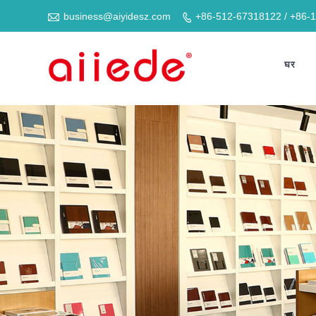

business@aiyidesz.com
+86-512-67318122 / +86-

घर