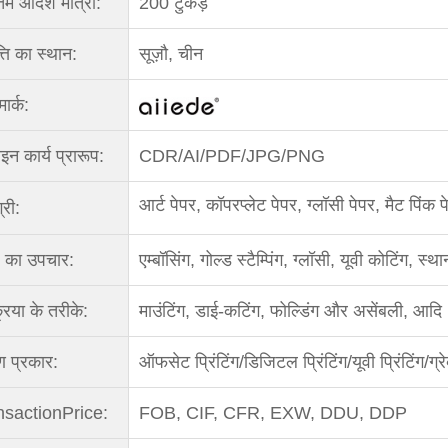
नतम आदेश मात्रा:
200 टुकड़े
्ति का स्थान:
सूज़ौ, चीन
मार्क:
इन कार्य प्रारूप:
CDR/AI/PDF/JPG/PNG
आर्ट पेपर, कॉपरप्लेट पेपर, ग्लॉसी पेपर, मैट पि
्री:
 का उपचार:
एम्बॉसिंग, गोल्ड स्टैम्पिंग, ग्लॉसी, यूवी कोटिंग, 
्रिया के तरीके:
माउंटिंग, डाई-कटिंग, फोल्डिंग और असेंबली, आदि
रण प्रकार:
ऑफसेट प्रिंटिंग/डिजिटल प्रिंटिंग/यूवी प्रिंटिंग/ग्रेव्
nsactionPrice:
FOB, CIF, CFR, EXW, DDU, DDP