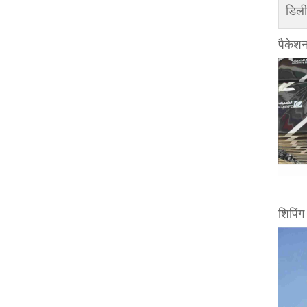
डिली
पैकेशन
शिपिंग