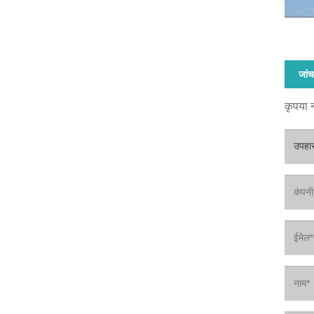
जांच 
कृपया न